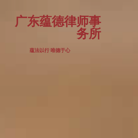
广东蕴德律师事
务所
蕴法以行 唯德于心