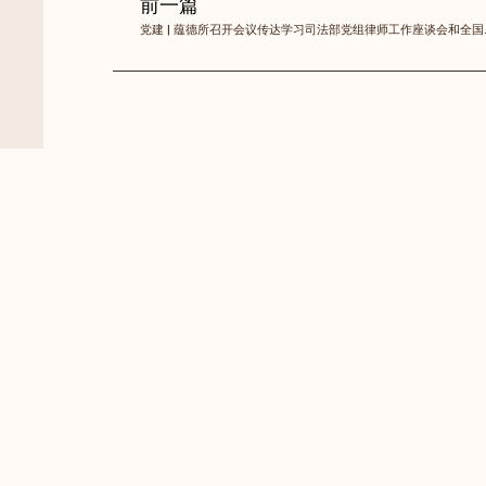
前一篇
党建 | 蕴德