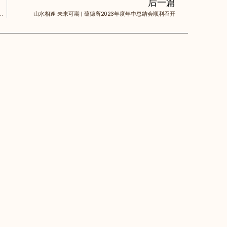
后一篇
所召开会议传达学习司法部党组律师工作座谈会和全国律协倡议精神
山水相逢 未来可期 | 蕴德所2023年度年中总结会顺利召开