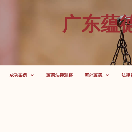
广东蕴
成功案例
蕴德法律观察
海外蕴德
法律