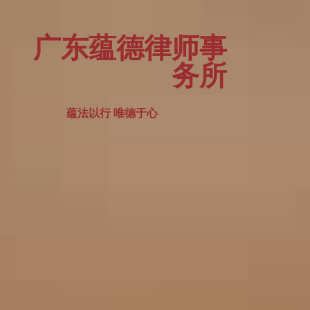
广东蕴德律师事
务所
蕴法以行 唯德于心