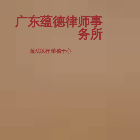
广东蕴德律师事
务所
蕴法以行 唯德于心