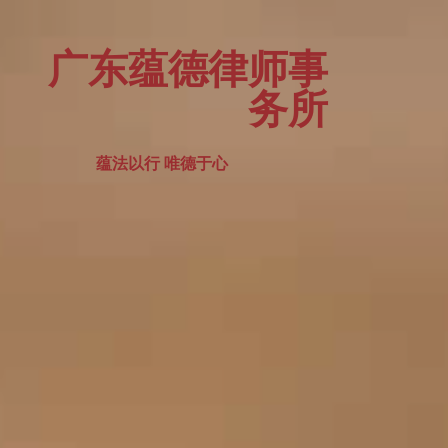
广东蕴德律师事
务所
蕴法以行 唯德于心