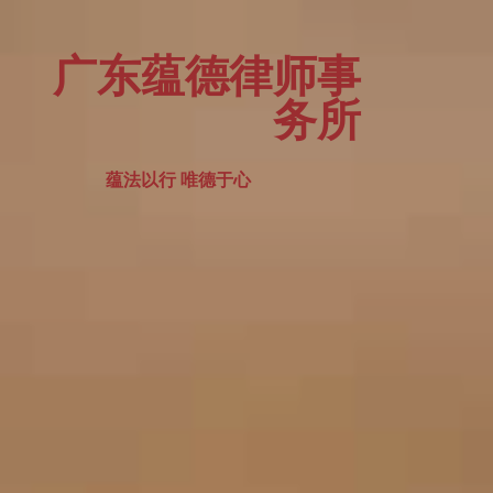
广东蕴德律师事
务所
蕴法以行 唯德于心