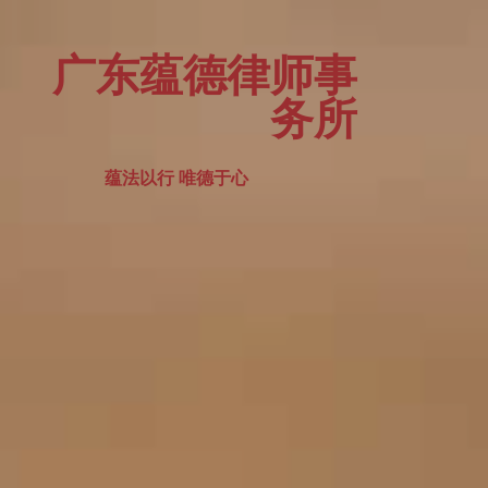
广东蕴德律师事
务所
蕴法以行 唯德于心