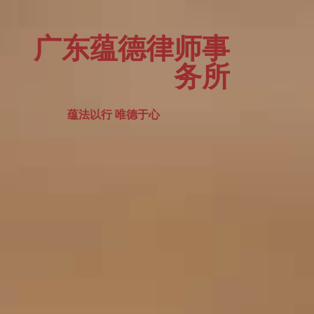
广东蕴德律师事
务所
蕴法以行 唯德于心