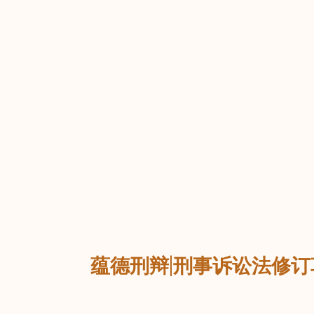
返回
蕴德刑辩|刑事诉讼法修