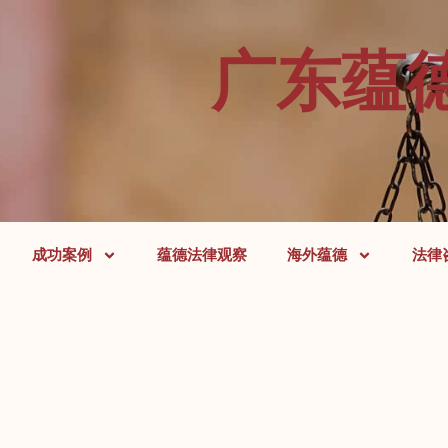
广东蕴
成功案例
蕴德法律观察
海外蕴德
法律