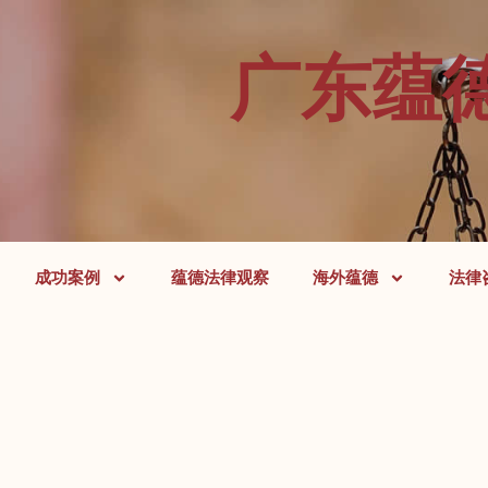
广东蕴
成功案例
蕴德法律观察
海外蕴德
法律