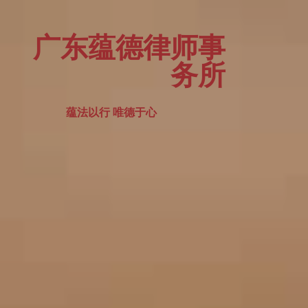
广东蕴德律师事
务所
蕴法以行 唯德于心