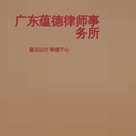
广东蕴德律师事
务所
蕴法以行 唯德于心