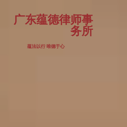
广东蕴德律师事
务所
蕴法以行 唯德于心