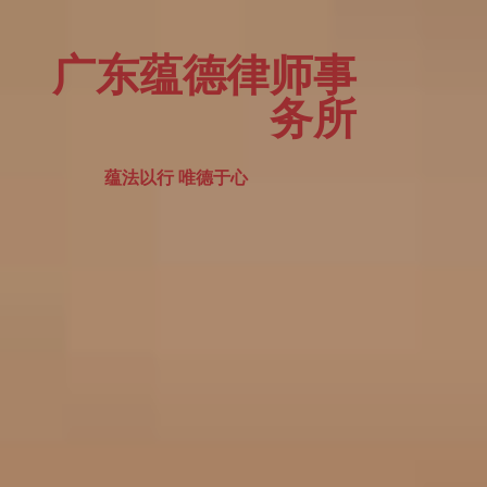
广东蕴德律师事
务所
蕴法以行 唯德于心