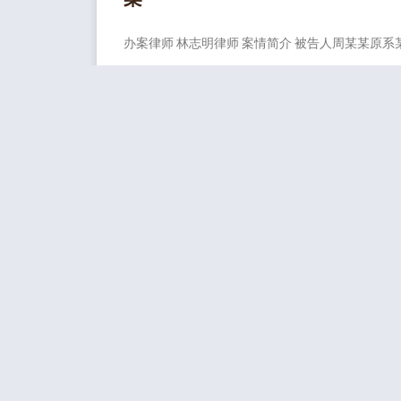
办案律师 林志明律师 案情简介 被告人周某某原系
某村19名被告人涉黑案–由黑社
参加者
办案律师 林志明律师 案情简介 公诉机关指控被告
刘宇明物权保护再审并成功撤销
办案律师 林志明律师、何倩丽律师、李学豪律师