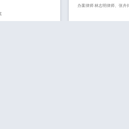
办案律师 林志明律师、张卉
某
会性质组织者辩护为
某大型集团公司及
罪从轻处罚案
人
案情简介 公诉机关指控：某
一二审判决案
刘村涉黑案——20
一
办案律师 林志明律师、何倩