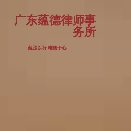
广东蕴德律师事
务所
蕴法以行 唯德于心